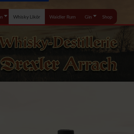
en
Whisky Likör
Waidler Rum
Gin
Shop