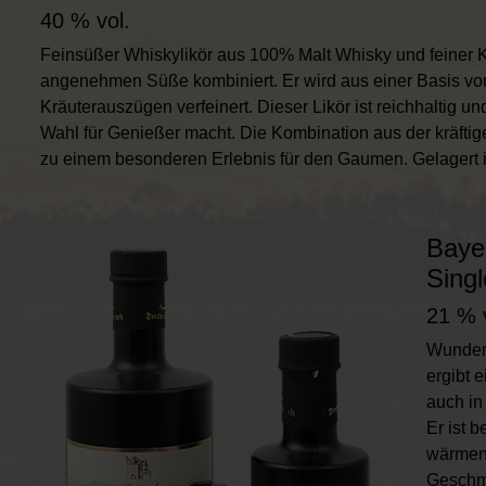
40 % vol.
Feinsüßer Whiskylikör aus 100% Malt Whisky und feiner 
angenehmen Süße kombiniert. Er wird aus einer Basis von 
Kräuterauszügen verfeinert. Dieser Likör ist reichhaltig 
Wahl für Genießer macht. Die Kombination aus der kräfti
zu einem besonderen Erlebnis für den Gaumen. Gelagert 
Baye
Sing
21 % 
Wunderb
ergibt 
auch in
Er ist 
wärmend
Geschma