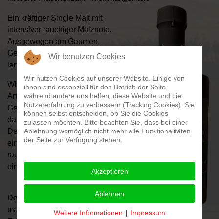
Ein kräftiger Single Malt mit
intensiver rauchiger Malznote.
Ausgewogen am Gaumen,
Geschmack äußerst gehaltvoll,
Wir benutzen Cookies
langes intensives Finale.
Wir nutzen Cookies auf unserer Website. Einige von
Whisky aus Torfmalz ist eine
ihnen sind essenziell für den Betrieb der Seite,
während andere uns helfen, diese Website und die
Art von Whisky, der aus
Nutzererfahrung zu verbessern (Tracking Cookies). Sie
Gerstenmalz hergestellt wird,
können selbst entscheiden, ob Sie die Cookies
das mit Torf geräuchert wurde.
zulassen möchten. Bitte beachten Sie, dass bei einer
Ablehnung womöglich nicht mehr alle Funktionalitäten
Der Torf verleiht dem Whisky
der Seite zur Verfügung stehen.
einen charakteristischen
rauchigen Geschmack und ein
einzigartiges Aroma.
Akzeptieren
Ablehnen
Der rauchig herbe Geschmack
macht diesen Whisky zum
Weitere Informationen
|
Impressum