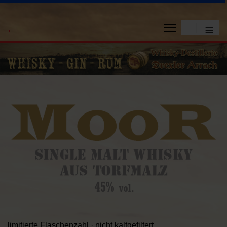
.
≡
limitierte Flaschenzahl · nicht kaltgefiltert