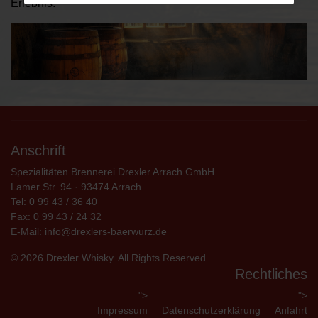
Erlebnis.
Anschrift
Spezialitäten Brennerei Drexler Arrach GmbH
Lamer Str. 94 · 93474 Arrach
Tel: 0 99 43 / 36 40
Fax: 0 99 43 / 24 32
E-Mail:
info@drexlers-baerwurz.de
© 2026 Drexler Whisky. All Rights Reserved.
Rechtliches
">
">
Impressum
Datenschutzerklärung
Anfahrt